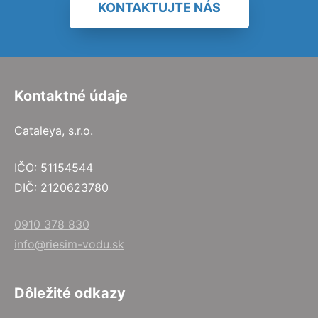
KONTAKTUJTE NÁS
Kontaktné údaje
Cataleya, s.r.o.
IČO: 51154544
DIČ: 2120623780
0910 378 830
info@riesim-vodu.sk
Dôležité odkazy