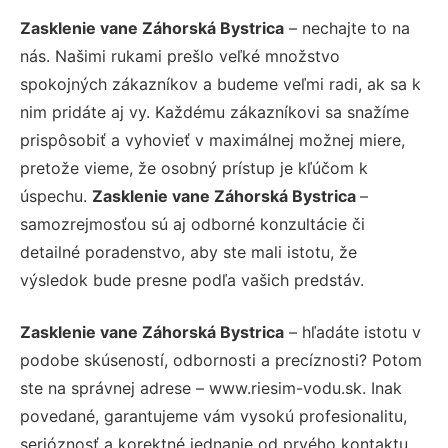
Zasklenie vane Záhorská Bystrica
– nechajte to na
nás. Našimi rukami prešlo veľké množstvo
spokojných zákazníkov a budeme veľmi radi, ak sa k
nim pridáte aj vy. Každému zákazníkovi sa snažíme
prispôsobiť a vyhovieť v maximálnej možnej miere,
pretože vieme, že osobný prístup je kľúčom k
úspechu.
Zasklenie vane Záhorská Bystrica
–
samozrejmosťou sú aj odborné konzultácie či
detailné poradenstvo, aby ste mali istotu, že
výsledok bude presne podľa vašich predstáv.
Zasklenie vane Záhorská Bystrica
– hľadáte istotu v
podobe skúseností, odbornosti a precíznosti? Potom
ste na správnej adrese – www.riesim-vodu.sk. Inak
povedané, garantujeme vám vysokú profesionalitu,
serióznosť a korektné jednanie od prvého kontaktu