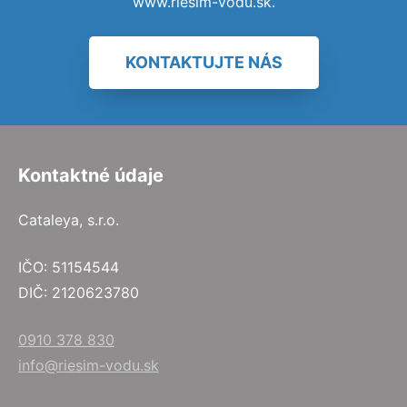
www.riesim-vodu.sk.
KONTAKTUJTE NÁS
Kontaktné údaje
Cataleya, s.r.o.
IČO: 51154544
DIČ: 2120623780
0910 378 830
info@riesim-vodu.sk