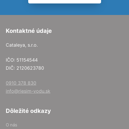
Kontaktné údaje
Cataleya, s.r.o.
IČO: 51154544
DIČ: 2120623780
0910 378 830
info@riesim-vodu.sk
Dôležité odkazy
O nás