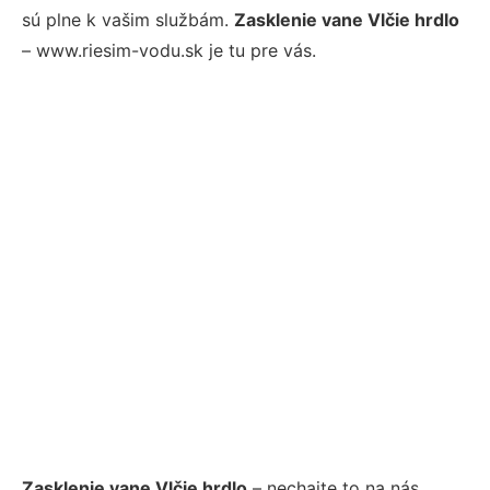
sú plne k vašim službám.
Zasklenie vane Vlčie hrdlo
– www.riesim-vodu.sk je tu pre vás.
Zasklenie vane Vlčie hrdlo
– nechajte to na nás.