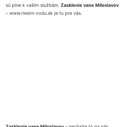
sú plne k vašim službám.
Zasklenie vane Miloslavov
– www.riesim-vodu.sk je tu pre vás.
Zasklenie vane Miloslavov
– nechajte to na nás.