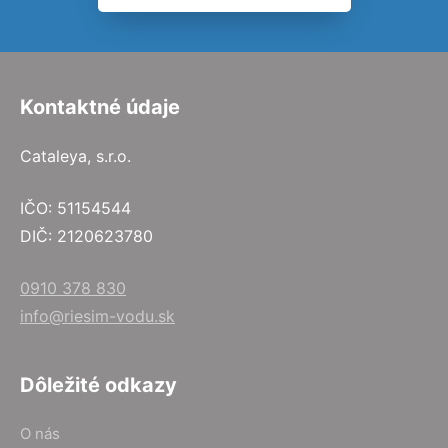
Kontaktné údaje
Cataleya, s.r.o.
IČO: 51154544
DIČ: 2120623780
0910 378 830
info@riesim-vodu.sk
Dôležité odkazy
O nás