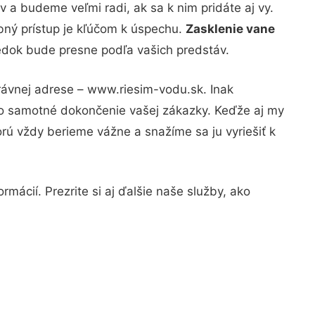
 a budeme veľmi radi, ak sa k nim pridáte aj vy.
bný prístup je kľúčom k úspechu.
Zasklenie vane
ledok bude presne podľa vašich predstáv.
rávnej adrese – www.riesim-vodu.sk. Inak
po samotné dokončenie vašej zákazky. Keďže aj my
orú vždy berieme vážne a snažíme sa ju vyriešiť k
mácií. Prezrite si aj ďalšie naše služby, ako