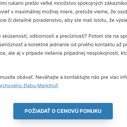
imi rukami prešlo veľké množstvo spokojných zákazníkov
vieť v maximálnej možnej miere, pretože vieme, že oso
ie či detailné poradenstvo, aby ste mali istotu, že výs
 skúseností, odbornosti a precíznosti? Potom ste na sp
serióznosť a korektné jednanie od prvého kontaktu až 
e, ale aj v prípade riešenia prípadnej nespokojnosti, kt
usíte obávať. Neváhajte a kontaktujte nás pre viac infor
rchového žľabu Markthof
.
POŽIADAŤ O CENOVÚ PONUKU