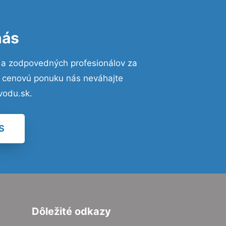
nás
 a zodpovedných profesionálov za
ú cenovú ponuku nás neváhajte
vodu.sk.
S
Dôležité odkazy