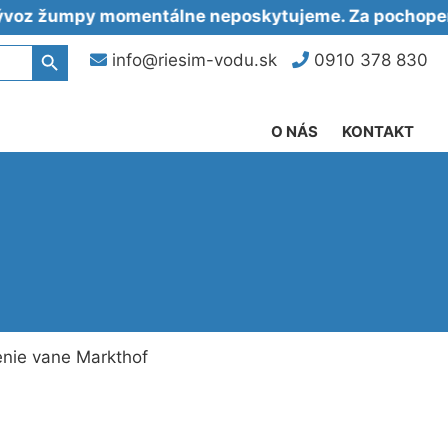
umpy momentálne neposkytujeme. Za pochopenie ďa
Search Button
info@riesim-vodu.sk
0910 378 830
O NÁS
KONTAKT