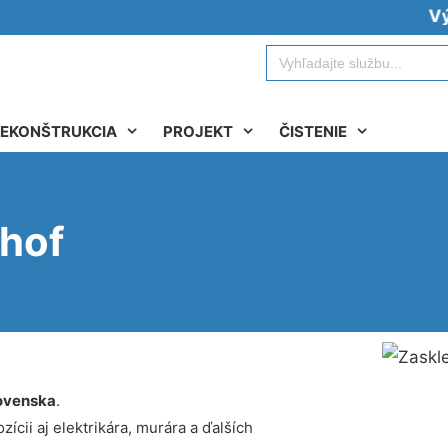
Vývoz ž
Search
for:
EKONŠTRUKCIA
PROJEKT
ČISTENIE
thof
ovenska
.
ícii aj elektrikára, murára a ďalších