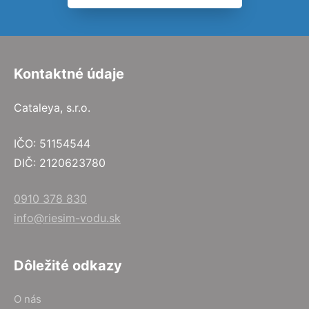
Kontaktné údaje
Cataleya, s.r.o.
IČO: 51154544
DIČ: 2120623780
0910 378 830
info@riesim-vodu.sk
Dôležité odkazy
O nás