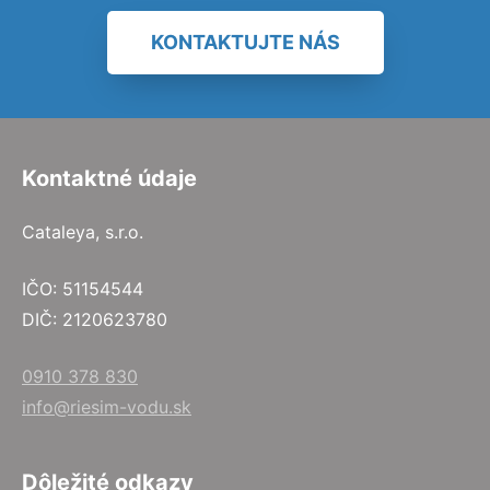
KONTAKTUJTE NÁS
Kontaktné údaje
Cataleya, s.r.o.
IČO: 51154544
DIČ: 2120623780
0910 378 830
info@riesim-vodu.sk
Dôležité odkazy