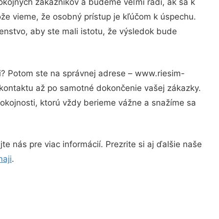
okojných zákazníkov a budeme veľmi radi, ak sa k
ože vieme, že osobný prístup je kľúčom k úspechu.
enstvo, aby ste mali istotu, že výsledok bude
ti? Potom ste na správnej adrese – www.riesim-
 kontaktu až po samotné dokončenie vašej zákazky.
spokojnosti, ktorú vždy berieme vážne a snažíme sa
 nás pre viac informácií. Prezrite si aj ďalšie naše
aji
.