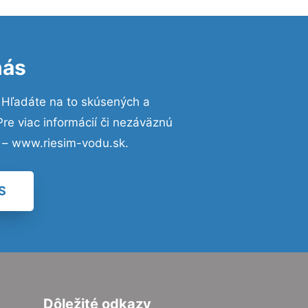
nás
 Hľadáte na to skúsených a
e viac informácií či nezáväznú
 – www.riesim-vodu.sk.
S
Dôležité odkazy