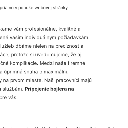
 priamo v ponuke webovej stránky.
kame vám profesionálne, kvalitné a
bené vašim individuálnym požiadavkám.
 služieb dbáme nielen na precíznosť a
ráce, pretože si uvedomujeme, že aj
čné komplikácie. Medzi naše firemné
up a úprimná snaha o maximálnu
y na prvom mieste. Naši pracovníci majú
im službám.
Pripojenie bojlera na
pre vás.