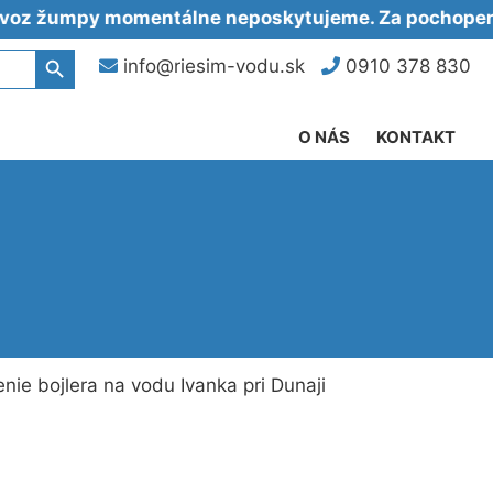
mpy momentálne neposkytujeme. Za pochopenie ďa
Search Button
info@riesim-vodu.sk
0910 378 830
O NÁS
KONTAKT