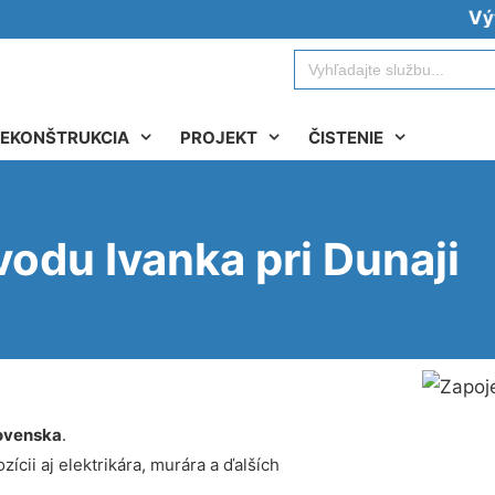
Vývoz žu
Search
for:
EKONŠTRUKCIA
PROJEKT
ČISTENIE
vodu Ivanka pri Dunaji
ovenska
.
ícii aj elektrikára, murára a ďalších