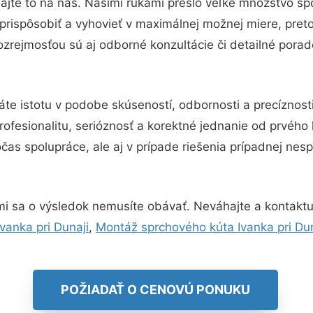
ajte to na nás. Našimi rukami prešlo veľké množstvo sp
prispôsobiť a vyhovieť v maximálnej možnej miere, pret
zrejmosťou sú aj odborné konzultácie či detailné porad
áte istotu v podobe skúseností, odbornosti a precíznos
ofesionalitu, serióznosť a korektné jednanie od prvého
čas spolupráce, ale aj v prípade riešenia prípadnej ne
i sa o výsledok nemusíte obávať. Neváhajte a kontaktujte
vanka pri Dunaji
,
Montáž sprchového kúta Ivanka pri Dun
POŽIADAŤ O CENOVÚ PONUKU