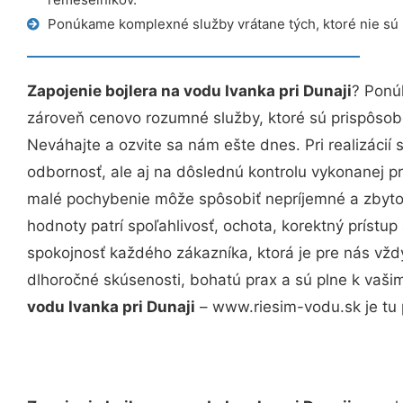
Ponúkame komplexné služby vrátane tých, ktoré nie sú
Zapojenie bojlera na vodu Ivanka pri Dunaji
? Ponú
zároveň cenovo rozumné služby, ktoré sú prispôso
Neváhajte a ozvite sa nám ešte dnes. Pri realizácií
odbornosť, ale aj na dôslednú kontrolu vykonanej p
malé pochybenie môže spôsobiť nepríjemné a zbyto
hodnoty patrí spoľahlivosť, ochota, korektný príst
spokojnosť každého zákazníka, ktorá je pre nás vžd
dlhoročné skúsenosti, bohatú prax a sú plne k vaš
vodu Ivanka pri Dunaji
– www.riesim-vodu.sk je tu 