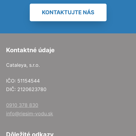
KONTAKTUJTE NÁS
Kontaktné údaje
Cataleya, s.r.o.
IČO: 51154544
DIČ: 2120623780
0910 378 830
info@riesim-vodu.sk
Dôležité odkazy