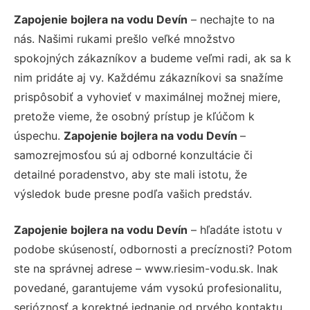
Zapojenie bojlera na vodu Devín
– nechajte to na
nás. Našimi rukami prešlo veľké množstvo
spokojných zákazníkov a budeme veľmi radi, ak sa k
nim pridáte aj vy. Každému zákazníkovi sa snažíme
prispôsobiť a vyhovieť v maximálnej možnej miere,
pretože vieme, že osobný prístup je kľúčom k
úspechu.
Zapojenie bojlera na vodu Devín
–
samozrejmosťou sú aj odborné konzultácie či
detailné poradenstvo, aby ste mali istotu, že
výsledok bude presne podľa vašich predstáv.
Zapojenie bojlera na vodu Devín
– hľadáte istotu v
podobe skúseností, odbornosti a precíznosti? Potom
ste na správnej adrese – www.riesim-vodu.sk. Inak
povedané, garantujeme vám vysokú profesionalitu,
serióznosť a korektné jednanie od prvého kontaktu