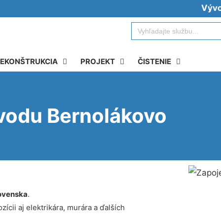
Vývoz žump
Search
for:
EKONŠTRUKCIA
PROJEKT
ČISTENIE
 vodu Bernolákovo
ovenska
.
ícii aj elektrikára, murára a ďalších