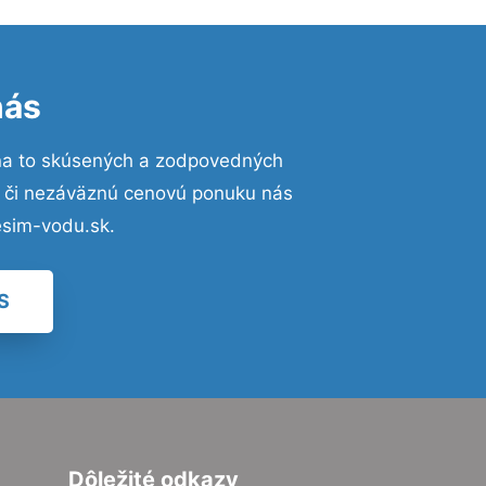
nás
na to skúsených a zodpovedných
ií či nezáväznú cenovú ponuku nás
esim-vodu.sk.
S
Dôležité odkazy