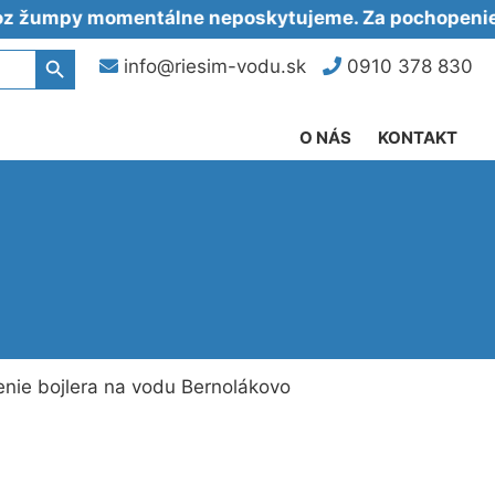
y momentálne neposkytujeme. Za pochopenie ďaku
Search Button
info@riesim-vodu.sk
0910 378 830
O NÁS
KONTAKT