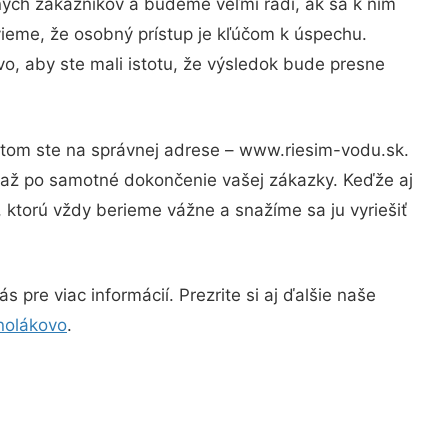
ných zákazníkov a budeme veľmi radi, ak sa k nim
vieme, že osobný prístup je kľúčom k úspechu.
o, aby ste mali istotu, že výsledok bude presne
Potom ste na správnej adrese – www.riesim-vodu.sk.
u až po samotné dokončenie vašej zákazky. Keďže aj
, ktorú vždy berieme vážne a snažíme sa ju vyriešiť
 pre viac informácií. Prezrite si aj ďalšie naše
nolákovo
.