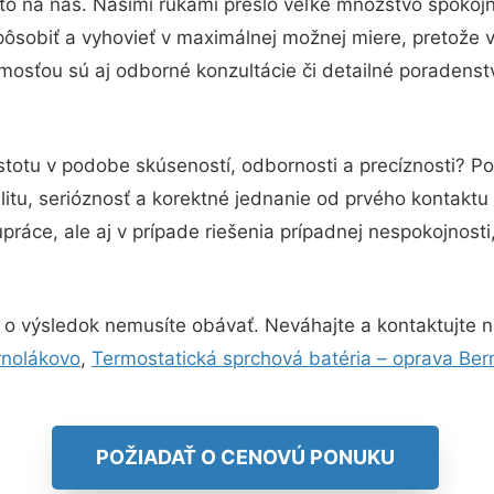
to na nás. Našimi rukami prešlo veľké množstvo spokoj
pôsobiť a vyhovieť v maximálnej možnej miere, pretože 
mosťou sú aj odborné konzultácie či detailné poradenstv
stotu v podobe skúseností, odbornosti a precíznosti? 
itu, serióznosť a korektné jednanie od prvého kontakt
práce, ale aj v prípade riešenia prípadnej nespokojnosti
 o výsledok nemusíte obávať. Neváhajte a kontaktujte nás
rnolákovo
,
Termostatická sprchová batéria – oprava Ber
POŽIADAŤ O CENOVÚ PONUKU