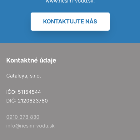
www.riesim-vodu.sk.
KONTAKTUJTE NÁS
Kontaktné údaje
Cataleya, s.r.o.
IČO: 51154544
DIČ: 2120623780
0910 378 830
info@riesim-vodu.sk