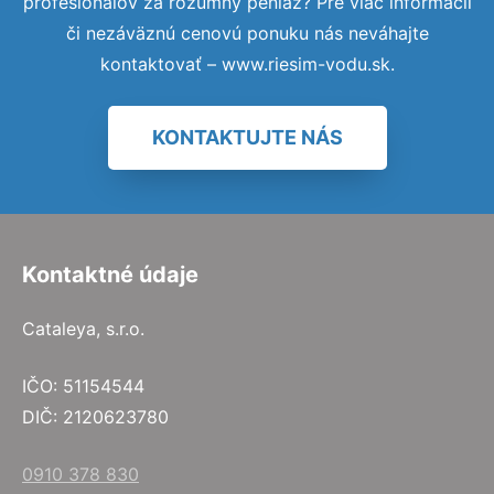
profesionálov za rozumný peniaz? Pre viac informácií
či nezáväznú cenovú ponuku nás neváhajte
kontaktovať – www.riesim-vodu.sk.
KONTAKTUJTE NÁS
Kontaktné údaje
Cataleya, s.r.o.
IČO: 51154544
DIČ: 2120623780
0910 378 830