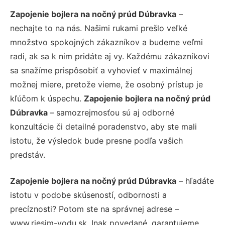
Zapojenie bojlera na nočný prúd Dúbravka
–
nechajte to na nás. Našimi rukami prešlo veľké
množstvo spokojných zákazníkov a budeme veľmi
radi, ak sa k nim pridáte aj vy. Každému zákazníkovi
sa snažíme prispôsobiť a vyhovieť v maximálnej
možnej miere, pretože vieme, že osobný prístup je
kľúčom k úspechu.
Zapojenie bojlera na nočný prúd
Dúbravka
– samozrejmosťou sú aj odborné
konzultácie či detailné poradenstvo, aby ste mali
istotu, že výsledok bude presne podľa vašich
predstáv.
Zapojenie bojlera na nočný prúd Dúbravka
– hľadáte
istotu v podobe skúseností, odbornosti a
precíznosti? Potom ste na správnej adrese –
www.riesim-vodu.sk. Inak povedané, garantujeme