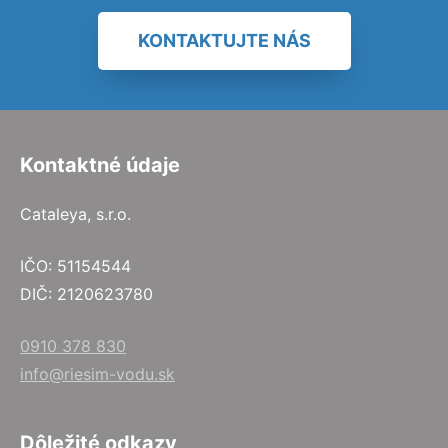
KONTAKTUJTE NÁS
Kontaktné údaje
Cataleya, s.r.o.
IČO: 51154544
DIČ: 2120623780
0910 378 830
info@riesim-vodu.sk
Dôležité odkazy