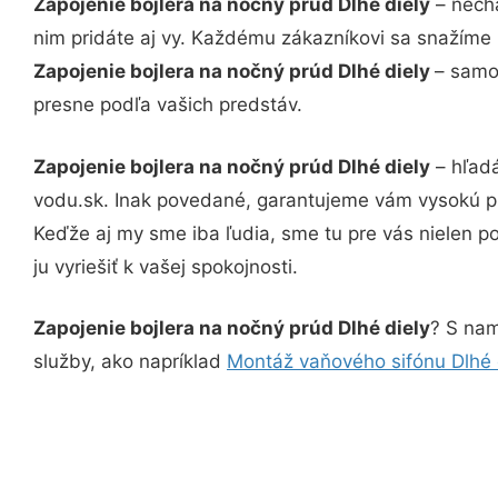
Zapojenie bojlera na nočný prúd Dlhé diely
– necha
nim pridáte aj vy. Každému zákazníkovi sa snažíme 
Zapojenie bojlera na nočný prúd Dlhé diely
– samo
presne podľa vašich predstáv.
Zapojenie bojlera na nočný prúd Dlhé diely
– hľadá
vodu.sk. Inak povedané, garantujeme vám vysokú pr
Keďže aj my sme iba ľudia, sme tu pre vás nielen po
ju vyriešiť k vašej spokojnosti.
Zapojenie bojlera na nočný prúd Dlhé diely
? S nam
služby, ako napríklad
Montáž vaňového sifónu Dlhé 