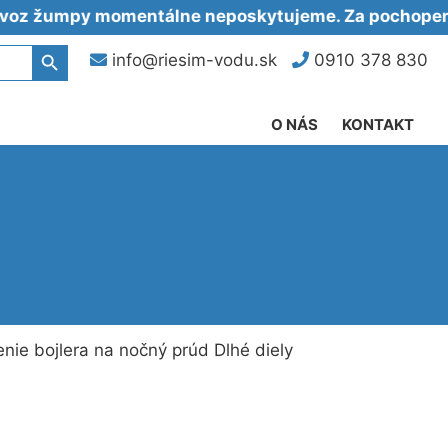
mpy momentálne neposkytujeme. Za pochopenie ďa
Search Button
info@riesim-vodu.sk
0910 378 830
O NÁS
KONTAKT