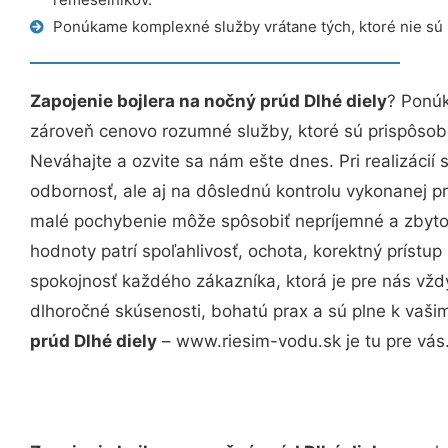
Ponúkame komplexné služby vrátane tých, ktoré nie sú
Zapojenie bojlera na nočný prúd Dlhé diely
? Ponúk
zároveň cenovo rozumné služby, ktoré sú prispôso
Neváhajte a ozvite sa nám ešte dnes. Pri realizácií
odbornosť, ale aj na dôslednú kontrolu vykonanej p
malé pochybenie môže spôsobiť nepríjemné a zbyto
hodnoty patrí spoľahlivosť, ochota, korektný príst
spokojnosť každého zákazníka, ktorá je pre nás vžd
dlhoročné skúsenosti, bohatú prax a sú plne k vaš
prúd Dlhé diely
– www.riesim-vodu.sk je tu pre vás