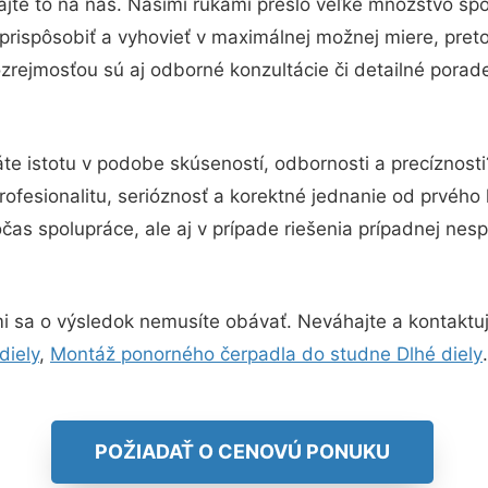
jte to na nás. Našimi rukami prešlo veľké množstvo sp
prispôsobiť a vyhovieť v maximálnej možnej miere, pret
zrejmosťou sú aj odborné konzultácie či detailné porade
te istotu v podobe skúseností, odbornosti a precíznost
ofesionalitu, serióznosť a korektné jednanie od prvého
čas spolupráce, ale aj v prípade riešenia prípadnej ne
i sa o výsledok nemusíte obávať. Neváhajte a kontaktujte
diely
,
Montáž ponorného čerpadla do studne Dlhé diely
.
POŽIADAŤ O CENOVÚ PONUKU