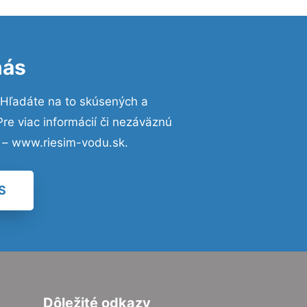
nás
 Hľadáte na to skúsených a
e viac informácií či nezáväznú
 – www.riesim-vodu.sk.
S
Dôležité odkazy