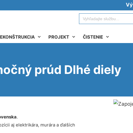
Vývoz žu
Search
for:
EKONŠTRUKCIA
PROJEKT
ČISTENIE
nočný prúd Dlhé diely
ovenska
.
ícii aj elektrikára, murára a ďalších