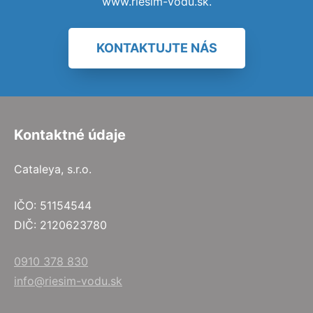
www.riesim-vodu.sk.
KONTAKTUJTE NÁS
Kontaktné údaje
Cataleya, s.r.o.
IČO: 51154544
DIČ: 2120623780
0910 378 830
info@riesim-vodu.sk