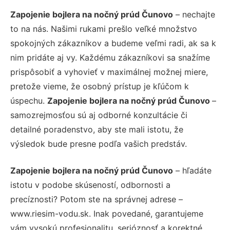
Zapojenie bojlera na nočný prúd Čunovo
– nechajte
to na nás. Našimi rukami prešlo veľké množstvo
spokojných zákazníkov a budeme veľmi radi, ak sa k
nim pridáte aj vy. Každému zákazníkovi sa snažíme
prispôsobiť a vyhovieť v maximálnej možnej miere,
pretože vieme, že osobný prístup je kľúčom k
úspechu.
Zapojenie bojlera na nočný prúd Čunovo
–
samozrejmosťou sú aj odborné konzultácie či
detailné poradenstvo, aby ste mali istotu, že
výsledok bude presne podľa vašich predstáv.
Zapojenie bojlera na nočný prúd Čunovo
– hľadáte
istotu v podobe skúseností, odbornosti a
precíznosti? Potom ste na správnej adrese –
www.riesim-vodu.sk. Inak povedané, garantujeme
vám vysokú profesionalitu, serióznosť a korektné