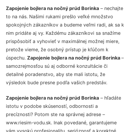
Zapojenie bojlera na nočný prúd Borinka
– nechajte
to na nás. Našimi rukami prešlo veľké množstvo
spokojných zákazníkov a budeme veľmi radi, ak sa k
nim pridáte aj vy. Každému zákazníkovi sa snažíme
prispôsobiť a vyhovieť v maximálnej možnej miere,
pretože vieme, že osobný prístup je kľúčom k
úspechu.
Zapojenie bojlera na nočný prúd Borinka
–
samozrejmosťou sú aj odborné konzultácie či
detailné poradenstvo, aby ste mali istotu, že
výsledok bude presne podľa vašich predstáv.
Zapojenie bojlera na nočný prúd Borinka
– hľadáte
istotu v podobe skúseností, odbornosti a
precíznosti? Potom ste na správnej adrese –
www.riesim-vodu.sk. Inak povedané, garantujeme
vám vysokú profesionalitu, serióznosť a korektné