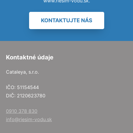
www.riesim-vodu.sk.
KONTAKTUJTE NÁS
Kontaktné údaje
Cataleya, s.r.o.
IČO: 51154544
DIČ: 2120623780
0910 378 830
info@riesim-vodu.sk