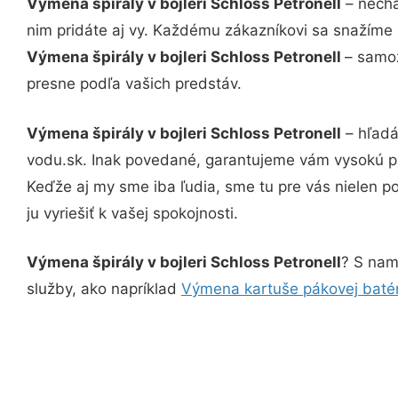
Výmena špirály v bojleri Schloss Petronell
– necha
nim pridáte aj vy. Každému zákazníkovi sa snažíme 
Výmena špirály v bojleri Schloss Petronell
– samoz
presne podľa vašich predstáv.
Výmena špirály v bojleri Schloss Petronell
– hľadá
vodu.sk. Inak povedané, garantujeme vám vysokú pr
Keďže aj my sme iba ľudia, sme tu pre vás nielen po
ju vyriešiť k vašej spokojnosti.
Výmena špirály v bojleri Schloss Petronell
? S nami
služby, ako napríklad
Výmena kartuše pákovej batér