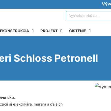
Vývoz žum
Search
for:
EKONŠTRUKCIA
PROJEKT
ČISTENIE
eri Schloss Petronell
ovenska
.
ícii aj elektrikára, murára a ďalších