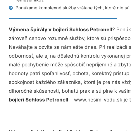
Ponúkame komplexné služby vrátane tých, ktoré nie sú
Výmena špirály v bojleri Schloss Petronell
? Ponúk
zároveň cenovo rozumné služby, ktoré sú prispôso
Neváhajte a ozvite sa nám ešte dnes. Pri realizácií
odbornosť, ale aj na dôslednú kontrolu vykonanej p
malé pochybenie môže spôsobiť nepríjemné a zbyto
hodnoty patrí spoľahlivosť, ochota, korektný príst
spokojnosť každého zákazníka, ktorá je pre nás vžd
dlhoročné skúsenosti, bohatú prax a sú plne k vaš
bojleri Schloss Petronell
– www.riesim-vodu.sk je t