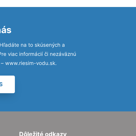
nás
 Hľadáte na to skúsených a
e viac informácií či nezáväznú
 – www.riesim-vodu.sk.
S
Dôležité odkazy