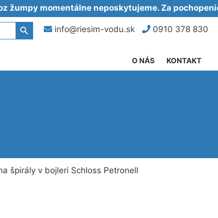
py momentálne neposkytujeme. Za pochopenie ďaku
Search Button
info@riesim-vodu.sk
0910 378 830
O NÁS
KONTAKT