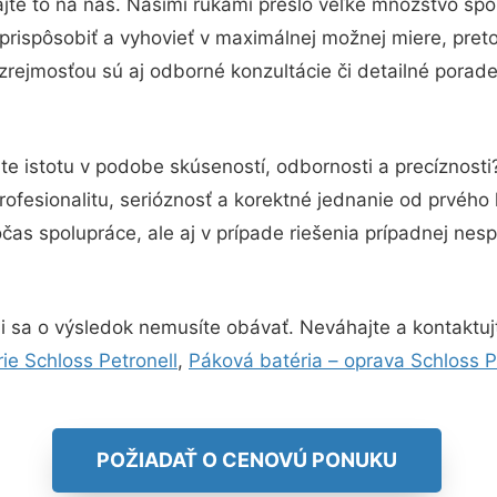
jte to na nás. Našimi rukami prešlo veľké množstvo spo
prispôsobiť a vyhovieť v maximálnej možnej miere, pret
rejmosťou sú aj odborné konzultácie či detailné porade
te istotu v podobe skúseností, odbornosti a precíznost
ofesionalitu, serióznosť a korektné jednanie od prvého
čas spolupráce, ale aj v prípade riešenia prípadnej ne
 sa o výsledok nemusíte obávať. Neváhajte a kontaktujte 
ie Schloss Petronell
,
Páková batéria – oprava Schloss P
POŽIADAŤ O CENOVÚ PONUKU