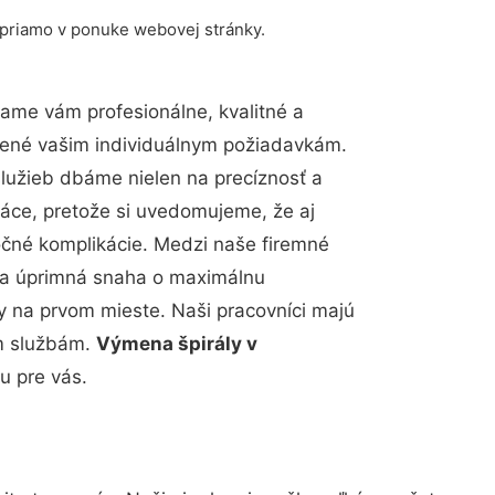
 priamo v ponuke webovej stránky.
ame vám profesionálne, kvalitné a
bené vašim individuálnym požiadavkám.
 služieb dbáme nielen na precíznosť a
ráce, pretože si uvedomujeme, že aj
čné komplikácie. Medzi naše firemné
up a úprimná snaha o maximálnu
y na prvom mieste. Naši pracovníci majú
im službám.
Výmena špirály v
u pre vás.