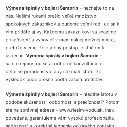
Výmena špirály v bojleri Šamorín
– nechajte to na
nás. Našimi rukami prešlo veľké množstvo
spokojných zákazníkov a budeme veľmi radi, ak sa k
nim pridáte aj vy. Každému zákazníkovi sa snažíme
prispôsobiť a vyhovieť v maximálnej možnej miere,
pretože vieme, že osobný prístup je kľúčom k
úspechu.
Výmena špirály v bojleri Šamorín
–
samozrejmosťou sú aj odborné konzultácie či
detailné poradenstvo, aby ste mali istotu, že
výsledok bude presne podľa vašich predstáv.
Výmena špirály v bojleri Šamorín
– hľadáte istotu v
podobe skúseností, odbornosti a precíznosti? Potom
ste na správnej adrese – www.riesim-vodu.sk. Inak
povedané, garantujeme vám vysokú profesionalitu,
serióznosť a korektné jednanie od prvého kontaktu