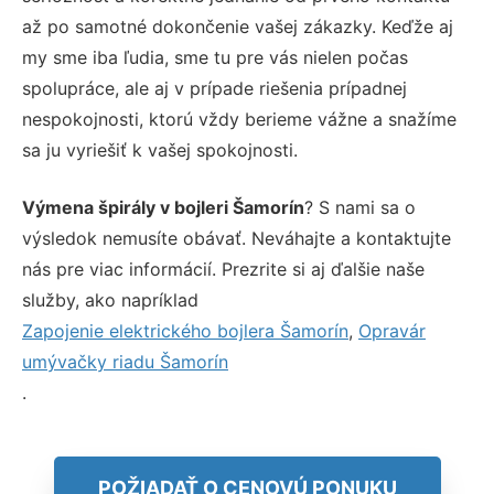
až po samotné dokončenie vašej zákazky. Keďže aj
my sme iba ľudia, sme tu pre vás nielen počas
spolupráce, ale aj v prípade riešenia prípadnej
nespokojnosti, ktorú vždy berieme vážne a snažíme
sa ju vyriešiť k vašej spokojnosti.
Výmena špirály v bojleri Šamorín
? S nami sa o
výsledok nemusíte obávať. Neváhajte a kontaktujte
nás pre viac informácií. Prezrite si aj ďalšie naše
služby, ako napríklad
Zapojenie elektrického bojlera Šamorín
,
Opravár
umývačky riadu Šamorín
.
POŽIADAŤ O CENOVÚ PONUKU