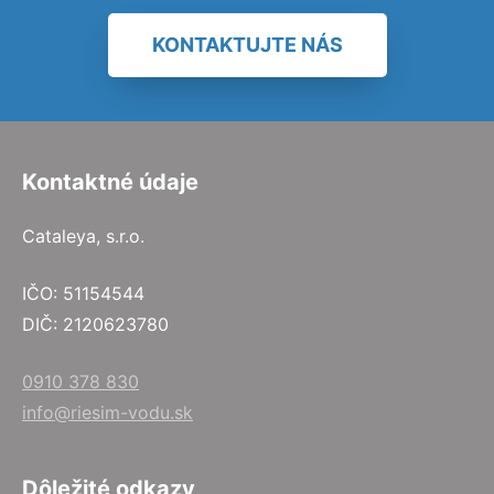
KONTAKTUJTE NÁS
Kontaktné údaje
Cataleya, s.r.o.
IČO: 51154544
DIČ: 2120623780
0910 378 830
info@riesim-vodu.sk
Dôležité odkazy