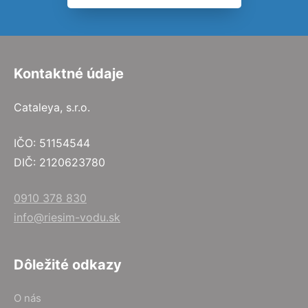
Kontaktné údaje
Cataleya, s.r.o.
IČO: 51154544
DIČ: 2120623780
0910 378 830
info@riesim-vodu.sk
Dôležité odkazy
O nás