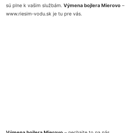
sú plne k vašim službám.
Výmena bojlera Mierovo
–
www.riesim-vodu.sk je tu pre vás.
Výmena bojlera Mierovo
– nechajte to na nás.