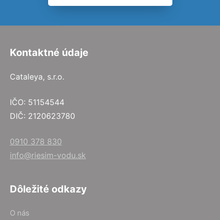
Kontaktné údaje
Cataleya, s.r.o.
IČO: 51154544
DIČ: 2120623780
0910 378 830
info@riesim-vodu.sk
Dôležité odkazy
O nás