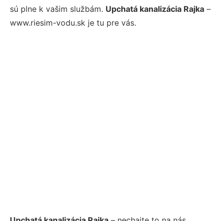
sú plne k vašim službám.
Upchatá kanalizácia Rajka
–
www.riesim-vodu.sk je tu pre vás.
Upchatá kanalizácia Rajka
– nechajte to na nás.