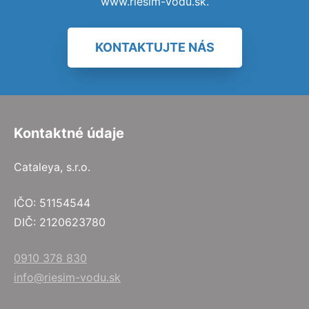
www.riesim-vodu.sk.
KONTAKTUJTE NÁS
Kontaktné údaje
Cataleya, s.r.o.
IČO: 51154544
DIČ: 2120623780
0910 378 830
info@riesim-vodu.sk