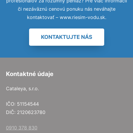
profesionálov za rozumný peniaz? Pre viac informácií
či nezáväznú cenovú ponuku nás neváhajte
kontaktovať – www.riesim-vodu.sk.
KONTAKTUJTE NÁS
Kontaktné údaje
Cataleya, s.r.o.
IČO: 51154544
DIČ: 2120623780
0910 378 830