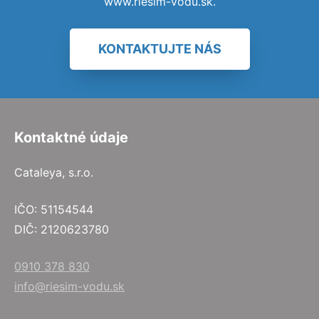
www.riesim-vodu.sk.
KONTAKTUJTE NÁS
Kontaktné údaje
Cataleya, s.r.o.
IČO: 51154544
DIČ: 2120623780
0910 378 830
info@riesim-vodu.sk