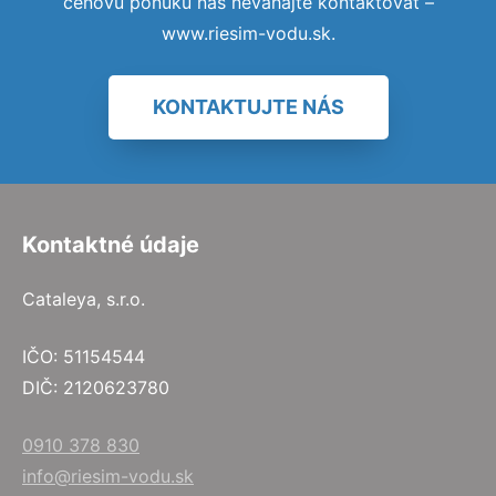
cenovú ponuku nás neváhajte kontaktovať –
www.riesim-vodu.sk.
KONTAKTUJTE NÁS
Kontaktné údaje
Cataleya, s.r.o.
IČO: 51154544
DIČ: 2120623780
0910 378 830
info@riesim-vodu.sk