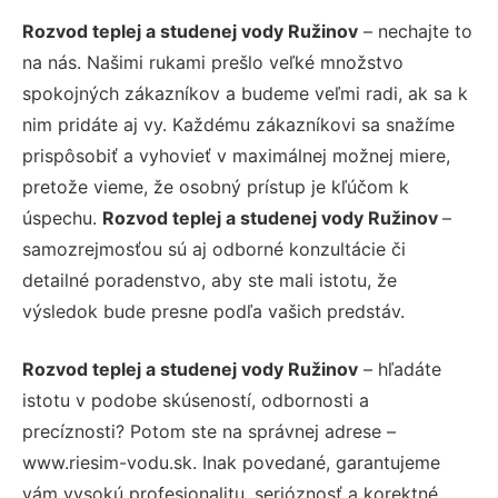
Rozvod teplej a studenej vody Ružinov
– nechajte to
na nás. Našimi rukami prešlo veľké množstvo
spokojných zákazníkov a budeme veľmi radi, ak sa k
nim pridáte aj vy. Každému zákazníkovi sa snažíme
prispôsobiť a vyhovieť v maximálnej možnej miere,
pretože vieme, že osobný prístup je kľúčom k
úspechu.
Rozvod teplej a studenej vody Ružinov
–
samozrejmosťou sú aj odborné konzultácie či
detailné poradenstvo, aby ste mali istotu, že
výsledok bude presne podľa vašich predstáv.
Rozvod teplej a studenej vody Ružinov
– hľadáte
istotu v podobe skúseností, odbornosti a
precíznosti? Potom ste na správnej adrese –
www.riesim-vodu.sk. Inak povedané, garantujeme
vám vysokú profesionalitu, serióznosť a korektné