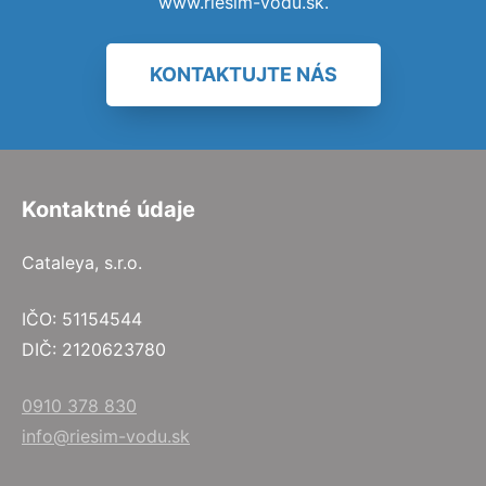
www.riesim-vodu.sk.
KONTAKTUJTE NÁS
Kontaktné údaje
Cataleya, s.r.o.
IČO: 51154544
DIČ: 2120623780
0910 378 830
info@riesim-vodu.sk