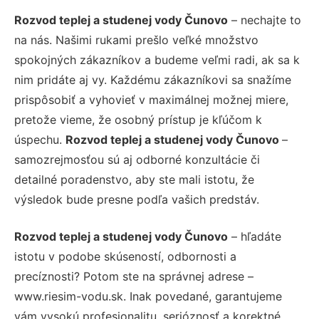
Rozvod teplej a studenej vody Čunovo
– nechajte to
na nás. Našimi rukami prešlo veľké množstvo
spokojných zákazníkov a budeme veľmi radi, ak sa k
nim pridáte aj vy. Každému zákazníkovi sa snažíme
prispôsobiť a vyhovieť v maximálnej možnej miere,
pretože vieme, že osobný prístup je kľúčom k
úspechu.
Rozvod teplej a studenej vody Čunovo
–
samozrejmosťou sú aj odborné konzultácie či
detailné poradenstvo, aby ste mali istotu, že
výsledok bude presne podľa vašich predstáv.
Rozvod teplej a studenej vody Čunovo
– hľadáte
istotu v podobe skúseností, odbornosti a
precíznosti? Potom ste na správnej adrese –
www.riesim-vodu.sk. Inak povedané, garantujeme
vám vysokú profesionalitu, serióznosť a korektné