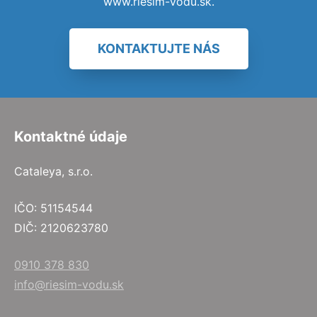
www.riesim-vodu.sk.
KONTAKTUJTE NÁS
Kontaktné údaje
Cataleya, s.r.o.
IČO: 51154544
DIČ: 2120623780
0910 378 830
info@riesim-vodu.sk