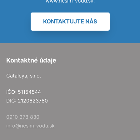
www.riesim-vodu.sk.
KONTAKTUJTE NÁS
Kontaktné údaje
Cataleya, s.r.o.
IČO: 51154544
DIČ: 2120623780
0910 378 830
info@riesim-vodu.sk