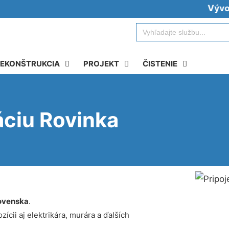
Vývoz žump
Search
for:
EKONŠTRUKCIA
PROJEKT
ČISTENIE
áciu Rovinka
ovenska
.
ícii aj elektrikára, murára a ďalších