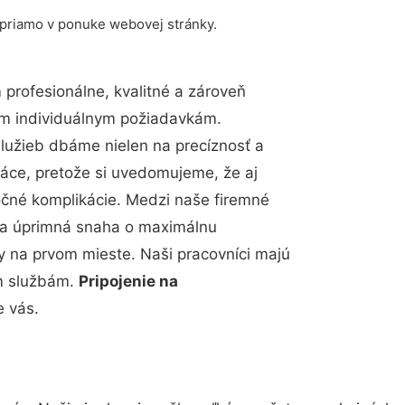
 priamo v ponuke webovej stránky.
rofesionálne, kvalitné a zároveň
im individuálnym požiadavkám.
 služieb dbáme nielen na precíznosť a
ráce, pretože si uvedomujeme, že aj
čné komplikácie. Medzi naše firemné
up a úprimná snaha o maximálnu
y na prvom mieste. Naši pracovníci majú
im službám.
Pripojenie na
e vás.