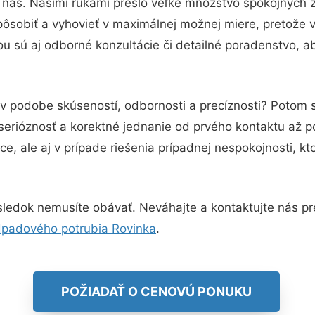
 nás. Našimi rukami prešlo veľké množstvo spokojných 
pôsobiť a vyhovieť v maximálnej možnej miere, pretože 
u sú aj odborné konzultácie či detailné poradenstvo, ab
 v podobe skúseností, odbornosti a precíznosti? Potom 
serióznosť a korektné jednanie od prvého kontaktu až 
e, ale aj v prípade riešenia prípadnej nespokojnosti, kt
ledok nemusíte obávať. Neváhajte a kontaktujte nás pre v
odpadového potrubia Rovinka
.
POŽIADAŤ O CENOVÚ PONUKU