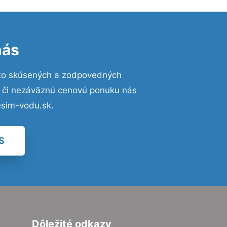
nás
 to skúsených a zodpovedných
ií či nezáväznú cenovú ponuku nás
esim-vodu.sk.
S
Dôležité odkazy