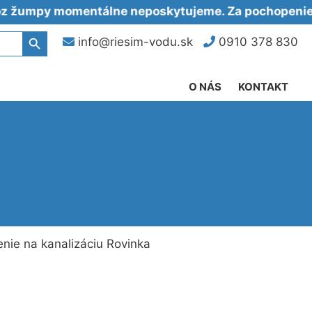
y momentálne neposkytujeme. Za pochopenie ďaku
Search Button
info@riesim-vodu.sk
0910 378 830
O NÁS
KONTAKT