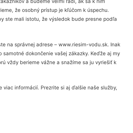
zákazníkov a budeme veľmi radi, ak sa k nim
vieme, že osobný prístup je kľúčom k úspechu.
y ste mali istotu, že výsledok bude presne podľa
ste na správnej adrese – www.riesim-vodu.sk. Inak
po samotné dokončenie vašej zákazky. Keďže aj my
orú vždy berieme vážne a snažíme sa ju vyriešiť k
iac informácií. Prezrite si aj ďalšie naše služby,