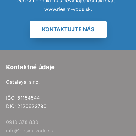
cenovú ponuku nás neváhajte kontaktovať –
www.riesim-vodu.sk.
KONTAKTUJTE NÁS
Kontaktné údaje
Cataleya, s.r.o.
IČO: 51154544
DIČ: 2120623780
0910 378 830
info@riesim-vodu.sk