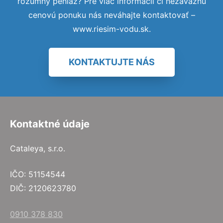
rozumný peniaz? Pre viac informácií či nezáväznú
cenovú ponuku nás neváhajte kontaktovať –
www.riesim-vodu.sk.
KONTAKTUJTE NÁS
Kontaktné údaje
Cataleya, s.r.o.
IČO: 51154544
DIČ: 2120623780
0910 378 830