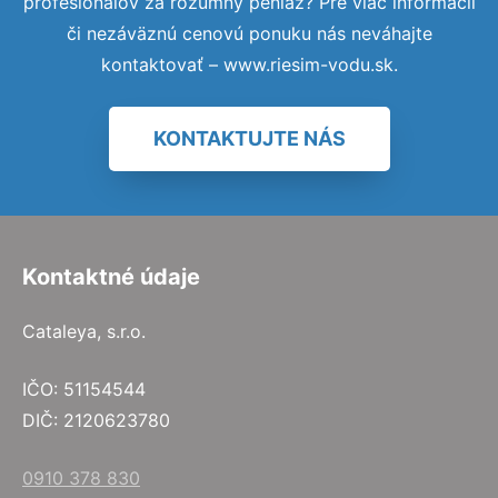
profesionálov za rozumný peniaz? Pre viac informácií
či nezáväznú cenovú ponuku nás neváhajte
kontaktovať – www.riesim-vodu.sk.
KONTAKTUJTE NÁS
Kontaktné údaje
Cataleya, s.r.o.
IČO: 51154544
DIČ: 2120623780
0910 378 830