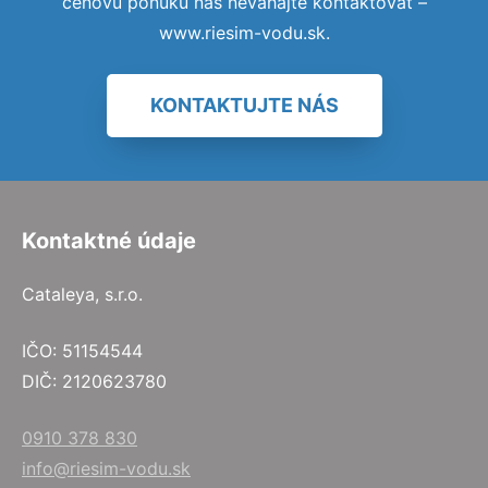
cenovú ponuku nás neváhajte kontaktovať –
www.riesim-vodu.sk.
KONTAKTUJTE NÁS
Kontaktné údaje
Cataleya, s.r.o.
IČO: 51154544
DIČ: 2120623780
0910 378 830
info@riesim-vodu.sk