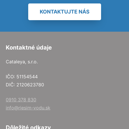
KONTAKTUJTE NÁS
Kontaktné údaje
Cataleya, s.r.o.
IČO: 51154544
DIČ: 2120623780
0910 378 830
info@riesim-vodu.sk
Dôležité odkazy