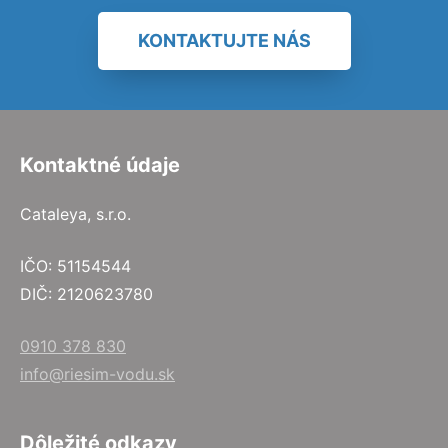
KONTAKTUJTE NÁS
Kontaktné údaje
Cataleya, s.r.o.
IČO: 51154544
DIČ: 2120623780
0910 378 830
info@riesim-vodu.sk
Dôležité odkazy