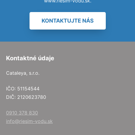
www.riesim-vodu.sk.
KONTAKTUJTE NÁS
Kontaktné údaje
Cataleya, s.r.o.
IČO: 51154544
DIČ: 2120623780
0910 378 830
info@riesim-vodu.sk