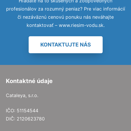
Hľadáte na to skúsených a zodpovedných
profesionálov za rozumný peniaz? Pre viac informácií
či nezáväznú cenovú ponuku nás neváhajte
kontaktovať – www.riesim-vodu.sk.
KONTAKTUJTE NÁS
Kontaktné údaje
Cataleya, s.r.o.
IČO: 51154544
DIČ: 2120623780