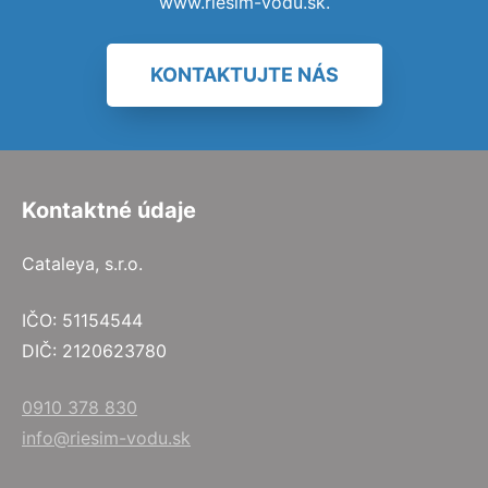
www.riesim-vodu.sk.
KONTAKTUJTE NÁS
Kontaktné údaje
Cataleya, s.r.o.
IČO: 51154544
DIČ: 2120623780
0910 378 830
info@riesim-vodu.sk