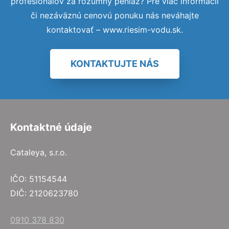
profesionálov za rozumný peniaz? Pre viac informácií
či nezáväznú cenovú ponuku nás neváhajte
kontaktovať – www.riesim-vodu.sk.
KONTAKTUJTE NÁS
Kontaktné údaje
Cataleya, s.r.o.
IČO: 51154544
DIČ: 2120623780
0910 378 830