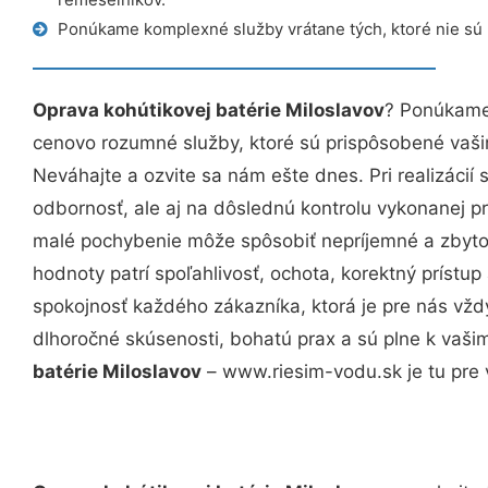
Ponúkame komplexné služby vrátane tých, ktoré nie sú
Oprava kohútikovej batérie Miloslavov
? Ponúkame 
cenovo rozumné služby, ktoré sú prispôsobené vaš
Neváhajte a ozvite sa nám ešte dnes. Pri realizácií
odbornosť, ale aj na dôslednú kontrolu vykonanej p
malé pochybenie môže spôsobiť nepríjemné a zbyto
hodnoty patrí spoľahlivosť, ochota, korektný príst
spokojnosť každého zákazníka, ktorá je pre nás vžd
dlhoročné skúsenosti, bohatú prax a sú plne k vaš
batérie Miloslavov
– www.riesim-vodu.sk je tu pre 