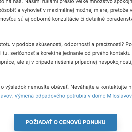
to na nás. Našimi rukami prešlo veľké množstvo spokoj
pôsobiť a vyhovieť v maximálnej možnej miere, pretože 
osťou sú aj odborné konzultácie či detailné poradenstv
stotu v podobe skúseností, odbornosti a precíznosti? P
itu, serióznosť a korektné jednanie od prvého kontakt
práce, ale aj v prípade riešenia prípadnej nespokojnosti
 o výsledok nemusíte obávať. Neváhajte a kontaktujte nás 
lavov
,
Výmena odpadového potrubia v dome Miloslavov
POŽIADAŤ O CENOVÚ PONUKU