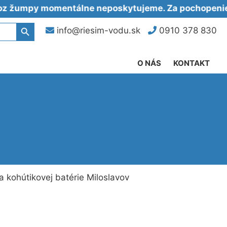
py momentálne neposkytujeme. Za pochopenie ďaku
Search Button
info@riesim-vodu.sk
0910 378 830
O NÁS
KONTAKT