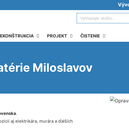
Vývoz žum
Search
for:
EKONŠTRUKCIA
PROJEKT
ČISTENIE
atérie Miloslavov
ovenska
.
ícii aj elektrikára, murára a ďalších