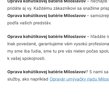
Oprava kohútikovej batérie Miloslavov
– nechajte 
pridáte aj vy. Každému zákazníkovi sa snažíme pris
Oprava kohútikovej batérie Miloslavov
– samozrejm
podľa vašich predstáv.
Oprava kohútikovej batérie Miloslavov
– hľadáte i
Inak povedané, garantujeme vám vysokú profesional
my sme iba ľudia, sme tu pre vás nielen počas spolu
k vašej spokojnosti.
Oprava kohútikovej batérie Miloslavov
? S nami sa
služby, ako napríklad
Opravár umývačky riadu Milos