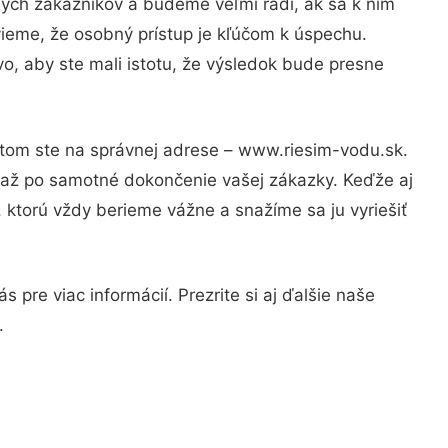
ných zákazníkov a budeme veľmi radi, ak sa k nim
vieme, že osobný prístup je kľúčom k úspechu.
o, aby ste mali istotu, že výsledok bude presne
otom ste na správnej adrese – www.riesim-vodu.sk.
u až po samotné dokončenie vašej zákazky. Keďže aj
, ktorú vždy berieme vážne a snažíme sa ju vyriešiť
pre viac informácií. Prezrite si aj ďalšie naše
.