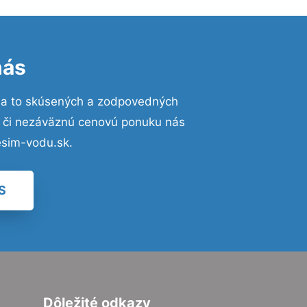
nás
na to skúsených a zodpovedných
ií či nezáväznú cenovú ponuku nás
esim-vodu.sk.
S
Dôležité odkazy