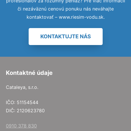
profesionálov za rozumný peniaz? Pre viac informácií
či nezáväznú cenovú ponuku nás neváhajte
kontaktovať – www.riesim-vodu.sk.
KONTAKTUJTE NÁS
Kontaktné údaje
Cataleya, s.r.o.
IČO: 51154544
DIČ: 2120623780
0910 378 830