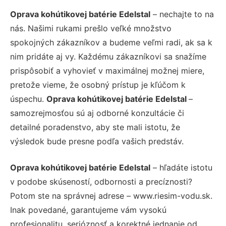
Oprava kohútikovej batérie Edelstal
– nechajte to na
nás. Našimi rukami prešlo veľké množstvo
spokojných zákazníkov a budeme veľmi radi, ak sa k
nim pridáte aj vy. Každému zákazníkovi sa snažíme
prispôsobiť a vyhovieť v maximálnej možnej miere,
pretože vieme, že osobný prístup je kľúčom k
úspechu.
Oprava kohútikovej batérie Edelstal
–
samozrejmosťou sú aj odborné konzultácie či
detailné poradenstvo, aby ste mali istotu, že
výsledok bude presne podľa vašich predstáv.
Oprava kohútikovej batérie Edelstal
– hľadáte istotu
v podobe skúseností, odbornosti a precíznosti?
Potom ste na správnej adrese – www.riesim-vodu.sk.
Inak povedané, garantujeme vám vysokú
profesionalitu, serióznosť a korektné jednanie od