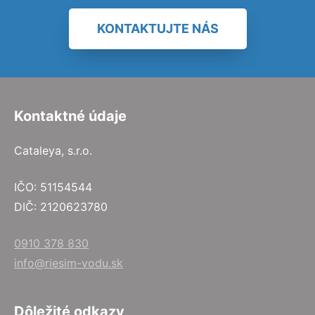
KONTAKTUJTE NÁS
Kontaktné údaje
Cataleya, s.r.o.
IČO: 51154544
DIČ: 2120623780
0910 378 830
info@riesim-vodu.sk
Dôležité odkazy