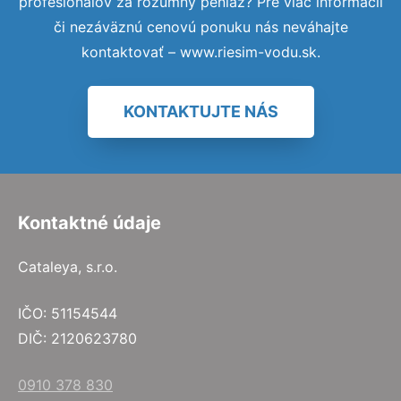
profesionálov za rozumný peniaz? Pre viac informácií
či nezáväznú cenovú ponuku nás neváhajte
kontaktovať – www.riesim-vodu.sk.
KONTAKTUJTE NÁS
Kontaktné údaje
Cataleya, s.r.o.
IČO: 51154544
DIČ: 2120623780
0910 378 830