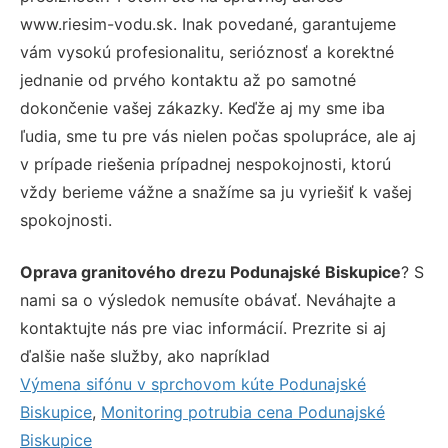
www.riesim-vodu.sk. Inak povedané, garantujeme
vám vysokú profesionalitu, serióznosť a korektné
jednanie od prvého kontaktu až po samotné
dokončenie vašej zákazky. Keďže aj my sme iba
ľudia, sme tu pre vás nielen počas spolupráce, ale aj
v prípade riešenia prípadnej nespokojnosti, ktorú
vždy berieme vážne a snažíme sa ju vyriešiť k vašej
spokojnosti.
Oprava granitového drezu Podunajské Biskupice
? S
nami sa o výsledok nemusíte obávať. Neváhajte a
kontaktujte nás pre viac informácií. Prezrite si aj
ďalšie naše služby, ako napríklad
Výmena sifónu v sprchovom kúte Podunajské
Biskupice
,
Monitoring potrubia cena Podunajské
Biskupice