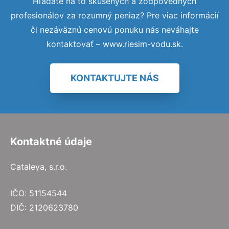
Hľadáte na to skúsených a zodpovedných
profesionálov za rozumný peniaz? Pre viac informácií
či nezáväznú cenovú ponuku nás neváhajte
kontaktovať – www.riesim-vodu.sk.
KONTAKTUJTE NÁS
Kontaktné údaje
Cataleya, s.r.o.
IČO: 51154544
DIČ: 2120623780