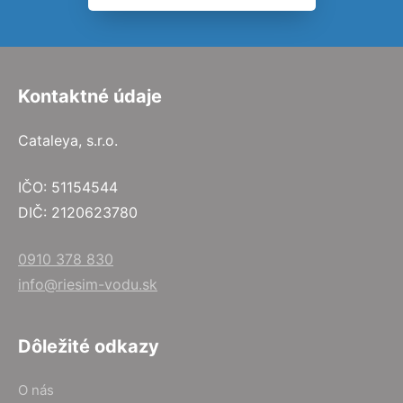
Kontaktné údaje
Cataleya, s.r.o.
IČO: 51154544
DIČ: 2120623780
0910 378 830
info@riesim-vodu.sk
Dôležité odkazy
O nás