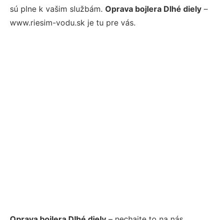
sú plne k vašim službám.
Oprava bojlera Dlhé diely
–
www.riesim-vodu.sk je tu pre vás.
Oprava bojlera Dlhé diely
– nechajte to na nás.