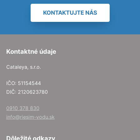
KONTAKTUJTE NÁS
Kontaktné údaje
Cataleya, s.r.o.
IČO: 51154544
DIČ: 2120623780
0910 378 830
info@riesim-vodu.sk
Dôležité odkazy