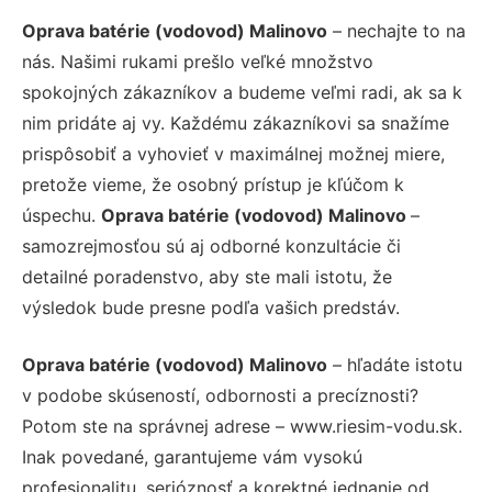
Oprava batérie (vodovod) Malinovo
– nechajte to na
nás. Našimi rukami prešlo veľké množstvo
spokojných zákazníkov a budeme veľmi radi, ak sa k
nim pridáte aj vy. Každému zákazníkovi sa snažíme
prispôsobiť a vyhovieť v maximálnej možnej miere,
pretože vieme, že osobný prístup je kľúčom k
úspechu.
Oprava batérie (vodovod) Malinovo
–
samozrejmosťou sú aj odborné konzultácie či
detailné poradenstvo, aby ste mali istotu, že
výsledok bude presne podľa vašich predstáv.
Oprava batérie (vodovod) Malinovo
– hľadáte istotu
v podobe skúseností, odbornosti a precíznosti?
Potom ste na správnej adrese – www.riesim-vodu.sk.
Inak povedané, garantujeme vám vysokú
profesionalitu, serióznosť a korektné jednanie od