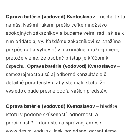
Oprava batérie (vodovod) Kvetoslavov
– nechajte to
na nás. Našimi rukami prešlo veľké množstvo
spokojných zákazníkov a budeme veľmi radi, ak sa k
nim pridáte aj vy. Každému zákazníkovi sa snažíme
prispôsobiť a vyhovieť v maximálnej možnej miere,
pretože vieme, že osobný prístup je kľúčom k
úspechu.
Oprava batérie (vodovod) Kvetoslavov
–
samozrejmosťou sú aj odborné konzultácie či
detailné poradenstvo, aby ste mali istotu, že
výsledok bude presne podľa vašich predstáv.
Oprava batérie (vodovod) Kvetoslavov
– hľadáte
istotu v podobe skúseností, odbornosti a
precíznosti? Potom ste na správnej adrese –
www.riesim-vodu.sk. Inak povedané, garantujeme