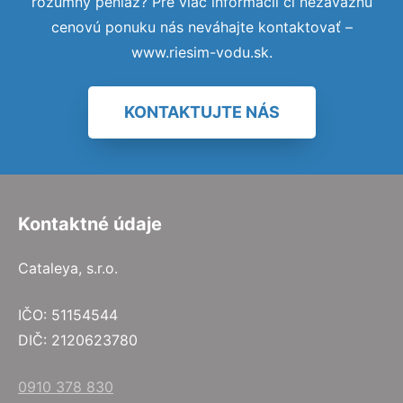
rozumný peniaz? Pre viac informácií či nezáväznú
cenovú ponuku nás neváhajte kontaktovať –
www.riesim-vodu.sk.
KONTAKTUJTE NÁS
Kontaktné údaje
Cataleya, s.r.o.
IČO: 51154544
DIČ: 2120623780
0910 378 830