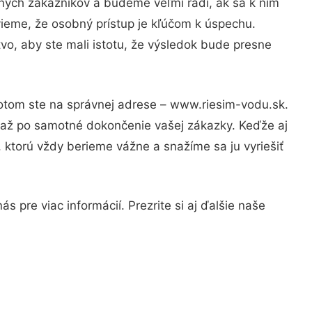
ných zákazníkov a budeme veľmi radi, ak sa k nim
vieme, že osobný prístup je kľúčom k úspechu.
vo, aby ste mali istotu, že výsledok bude presne
Potom ste na správnej adrese – www.riesim-vodu.sk.
u až po samotné dokončenie vašej zákazky. Keďže aj
, ktorú vždy berieme vážne a snažíme sa ju vyriešiť
 pre viac informácií. Prezrite si aj ďalšie naše