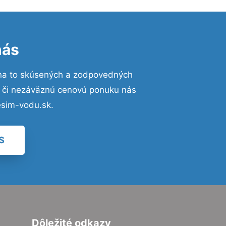
nás
na to skúsených a zodpovedných
ií či nezáväznú cenovú ponuku nás
esim-vodu.sk.
S
Dôležité odkazy