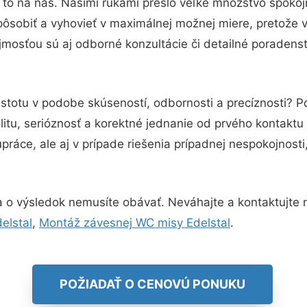
 to na nás. Našimi rukami prešlo veľké množstvo spokoj
pôsobiť a vyhovieť v maximálnej možnej miere, pretože 
mosťou sú aj odborné konzultácie či detailné poradenst
istotu v podobe skúseností, odbornosti a precíznosti? 
itu, serióznosť a korektné jednanie od prvého kontakt
práce, ale aj v prípade riešenia prípadnej nespokojnosti
 o výsledok nemusíte obávať. Neváhajte a kontaktujte nás
elstal
,
Montáž závesnej WC misy Edelstal
.
POŽIADAŤ O CENOVÚ PONUKU