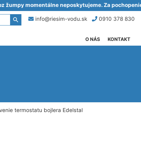
y momentálne neposkytujeme. Za pochopenie ďaku
Search Button
info@riesim-vodu.sk
0910 378 830
O NÁS
KONTAKT