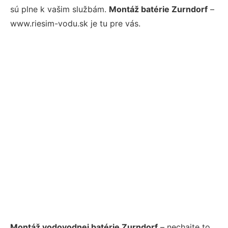
sú plne k vašim službám.
Montáž batérie Zurndorf
–
www.riesim-vodu.sk je tu pre vás.
Montáž vodovodnej batérie Zurndorf
– nechajte to