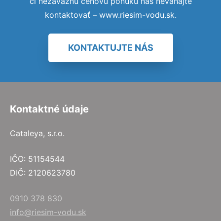
či nezáväznú cenovú ponuku nás neváhajte
kontaktovať – www.riesim-vodu.sk.
KONTAKTUJTE NÁS
Kontaktné údaje
Cataleya, s.r.o.
IČO: 51154544
DIČ: 2120623780
0910 378 830
info@riesim-vodu.sk