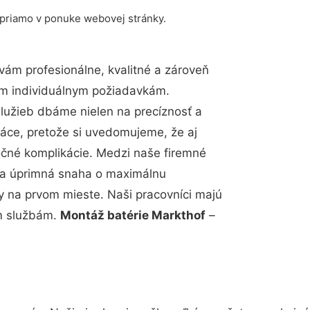
 priamo v ponuke webovej stránky.
ám profesionálne, kvalitné a zároveň
im individuálnym požiadavkám.
 služieb dbáme nielen na precíznosť a
ráce, pretože si uvedomujeme, že aj
čné komplikácie. Medzi naše firemné
up a úprimná snaha o maximálnu
y na prvom mieste. Naši pracovníci majú
im službám.
Montáž batérie Markthof
–