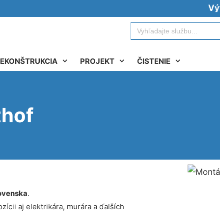
Vývoz žu
Search
for:
EKONŠTRUKCIA
PROJEKT
ČISTENIE
thof
ovenska
.
ícii aj elektrikára, murára a ďalších