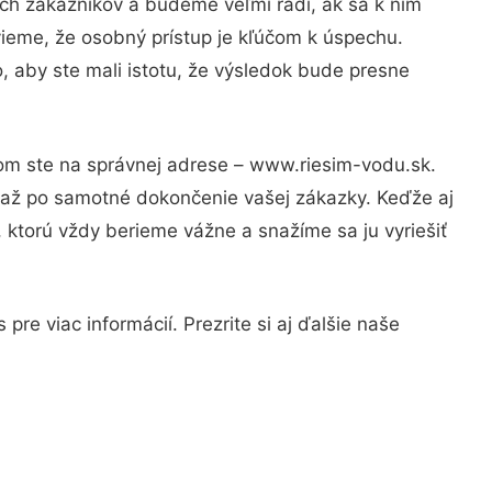
ch zákazníkov a budeme veľmi radi, ak sa k nim
vieme, že osobný prístup je kľúčom k úspechu.
, aby ste mali istotu, že výsledok bude presne
tom ste na správnej adrese – www.riesim-vodu.sk.
u až po samotné dokončenie vašej zákazky. Keďže aj
, ktorú vždy berieme vážne a snažíme sa ju vyriešiť
re viac informácií. Prezrite si aj ďalšie naše