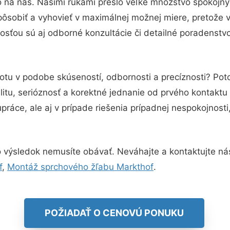
o na nás. Našimi rukami prešlo veľké množstvo spokojný
pôsobiť a vyhovieť v maximálnej možnej miere, pretože 
sťou sú aj odborné konzultácie či detailné poradenstvo
totu v podobe skúseností, odbornosti a precíznosti? Po
itu, serióznosť a korektné jednanie od prvého kontakt
práce, ale aj v prípade riešenia prípadnej nespokojnosti
 výsledok nemusíte obávať. Neváhajte a kontaktujte nás p
f
,
Montáž sprchového žľabu Markthof
.
POŽIADAŤ O CENOVÚ PONUKU