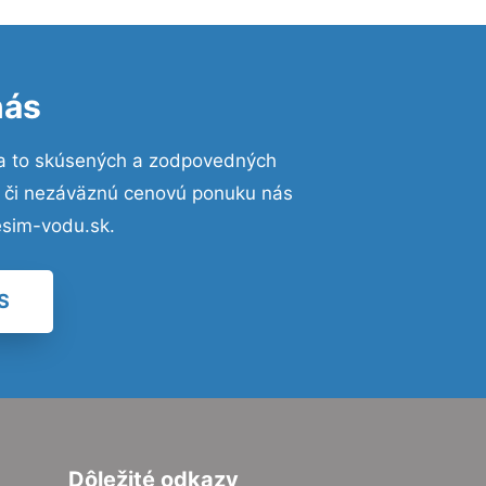
nás
a to skúsených a zodpovedných
ií či nezáväznú cenovú ponuku nás
esim-vodu.sk.
S
Dôležité odkazy