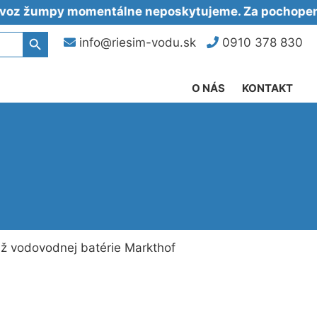
mpy momentálne neposkytujeme. Za pochopenie ďa
Search Button
info@riesim-vodu.sk
0910 378 830
O NÁS
KONTAKT