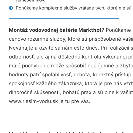
Ponúkame komplexné služby vrátane tých, ktoré nie sú
Montáž vodovodnej batérie Markthof
? Ponúkame v
cenovo rozumné služby, ktoré sú prispôsobené vaš
Neváhajte a ozvite sa nám ešte dnes. Pri realizácií
odbornosť, ale aj na dôslednú kontrolu vykonanej p
malé pochybenie môže spôsobiť nepríjemné a zbyto
hodnoty patrí spoľahlivosť, ochota, korektný príst
spokojnosť každého zákazníka, ktorá je pre nás vžd
dlhoročné skúsenosti, bohatú prax a sú plne k vaš
www.riesim-vodu.sk je tu pre vás.